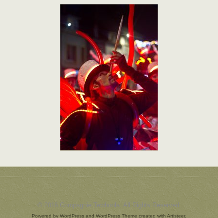
© 2016 Compagnie Tewhoola. All Rights
Reserved
.
Powered by
WordPress
and
WordPress Theme
created with Artisteer.