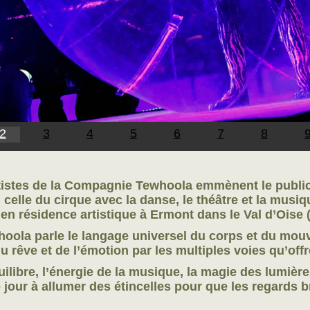
2
3
4
5
6
7
8
tistes de la Compagnie Tewhoola emmènent le public
 celle du cirque avec la danse, le théâtre et la musi
n résidence artistique à Ermont dans le Val d’Oise (
oola parle le langage universel du corps et du mou
u rêve et de l’émotion par les multiples voies qu’offr
quilibre, l’énergie de la musique, la magie des lumi
our à allumer des étincelles pour que les regards bri