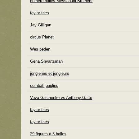
numéro balles Messaoudi Brothers
taylor tries
Jay Gilligan
circus Planet
Wes peden
Gena Shvartsman
jongleries et jongleurs
combat juggling
Vova Galchenko vs Anthony Gatto
taylor tries
taylor tries
29 figures à 3 balles