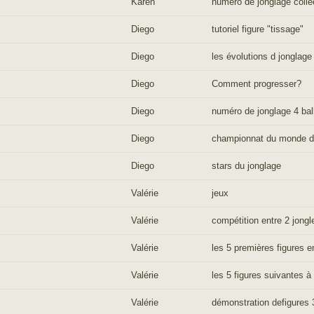
Karen
numéro de jonglage collec
Diego
tutoriel figure "tissage"
Diego
les évolutions d jonglage
Diego
Comment progresser?
Diego
numéro de jonglage 4 bal
Diego
championnat du monde d
Diego
stars du jonglage
Valérie
jeux
Valérie
compétition entre 2 jongl
Valérie
les 5 premières figures e
Valérie
les 5 figures suivantes à
Valérie
démonstration defigures 