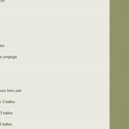
tif
les
e jonglage
eurs hors pair
n 3 balles
 3 balles
3 balles