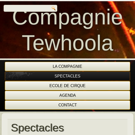
Compagnie
Tewhoola
LA COMPAGNIE
SPECTACLES
ECOLE DE CIRQUE
AGENDA
CONTACT
Spectacles