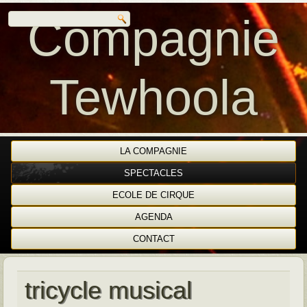
Compagnie
Tewhoola
LA COMPAGNIE
SPECTACLES
ECOLE DE CIRQUE
AGENDA
CONTACT
tricycle musical