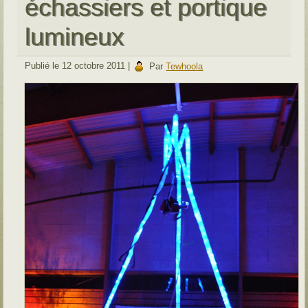
échassiers et portique
lumineux
Publié le
12 octobre 2011
|
Par
Tewhoola