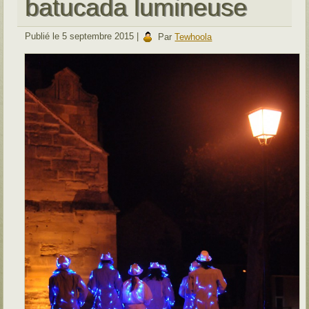
batucada lumineuse
Publié le
5 septembre 2015
|
Par
Tewhoola